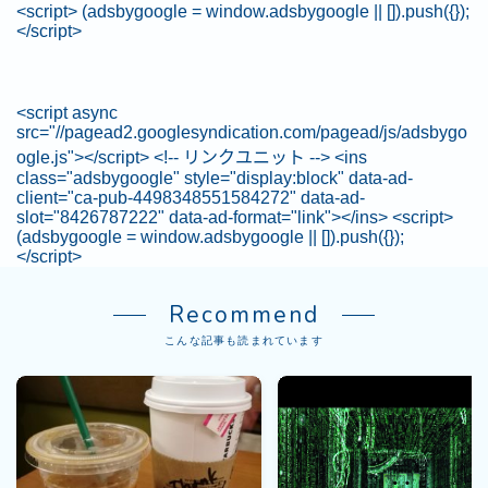
<script> (adsbygoogle = window.adsbygoogle || []).push({});
</script>
<script async
src="//pagead2.googlesyndication.com/pagead/js/adsbygo
ogle.js"></script> <!-- リンクユニット --> <ins
class="adsbygoogle" style="display:block" data-ad-
client="ca-pub-4498348551584272" data-ad-
slot="8426787222" data-ad-format="link"></ins> <script>
(adsbygoogle = window.adsbygoogle || []).push({});
</script>
Recommend
こんな記事も読まれています