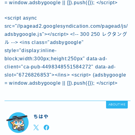
= window.adsbygoogle || []).push({}); </script>
<script async
src="//pagead2.googlesyndication.com/pagead/js/
adsbygoogle.js"></script> <!-- 300 250 レクタング
ル --> <ins class="adsbygoogle"
style="display:inline-
block;width:300px;height:250px" data-ad-
client="ca-pub-4498348551584272" data-ad-
slot="6726826853"></ins> <script> (adsbygoogle
= window.adsbygoogle || []).push({}); </script>
ABOUT ME
ちはや