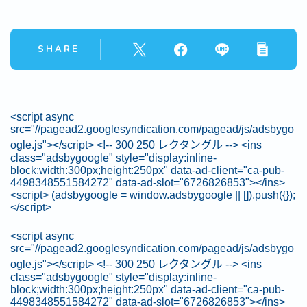
SHARE
<script async
src="//pagead2.googlesyndication.com/pagead/js/adsbygo
ogle.js"></script> <!-- 300 250 レクタングル --> <ins
class="adsbygoogle" style="display:inline-
block;width:300px;height:250px" data-ad-client="ca-pub-
4498348551584272" data-ad-slot="6726826853"></ins>
<script> (adsbygoogle = window.adsbygoogle || []).push({});
</script>
<script async
src="//pagead2.googlesyndication.com/pagead/js/adsbygo
ogle.js"></script> <!-- 300 250 レクタングル --> <ins
class="adsbygoogle" style="display:inline-
block;width:300px;height:250px" data-ad-client="ca-pub-
4498348551584272" data-ad-slot="6726826853"></ins>