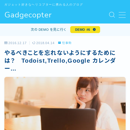
ガジェット好きなヘリコプターに携わる人のブログ
Gadgecopter
MENU
お問い合わせ
次の DEMO を見に行く
DEMO #6
サンプルページ
デモプリセット記事 #5
2016.12.17
2018.04.14
仕事術
デモプリセット記事 Part10
やるべきことを忘れないようにするために
プライバシーポリシー
は？ Todoist,Trello,Google カレンダ
プライバシーポリシー
ー…
プロフィール
利用規約／特定商取引法に基づく表記
有料記事の決済完了ページ
特定商取引法に基づく表記
運営者情報