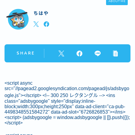
ABOUT ME
ちはや
SHARE
<script async
src="//pagead2.googlesyndication.com/pagead/js/adsbygo
ogle.js"></script> <!-- 300 250 レクタングル --> <ins
class="adsbygoogle" style="display:inline-
block;width:300px;height:250px" data-ad-client="ca-pub-
4498348551584272" data-ad-slot="6726826853"></ins>
<script> (adsbygoogle = window.adsbygoogle || []).push({});
</script>