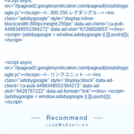
<script async
src="//pagead2.googlesyndication.com/pagead/js/adsbygo
ogle.js"></script> <!-- 300 250 レクタングル --> <ins
class="adsbygoogle" style="display:inline-
block;width:300px;height:250px" data-ad-client="ca-pub-
4498348551584272" data-ad-slot="6726826853"></ins>
<script> (adsbygoogle = window.adsbygoogle || []).push({});
</script>
<script async
src="//pagead2.googlesyndication.com/pagead/js/adsbygo
ogle.js"></script> <!-- リンクユニット --> <ins
class="adsbygoogle" style="display:block" data-ad-
client="ca-pub-4498348551584272" data-ad-
slot="8426787222" data-ad-format="link"></ins> <script>
(adsbygoogle = window.adsbygoogle || []).push({});
</script>
Recommend
こんな記事も読まれています