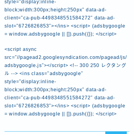
style="display:inline-
block;width:300px;height:250px" data-ad-
client="ca-pub-4498348551584272" data-ad-
slot="6726826853"></ins> <script> (adsbygoogle
= window.adsbygoogle || []).push({}); </script>
<script async
src="//pagead2.googlesyndication.com/pagead/js/
adsbygoogle.js"></script> <!-- 300 250 レクタング
ル --> <ins class="adsbygoogle"
style="display:inline-
block;width:300px;height:250px" data-ad-
client="ca-pub-4498348551584272" data-ad-
slot="6726826853"></ins> <script> (adsbygoogle
= window.adsbygoogle || []).push({}); </script>