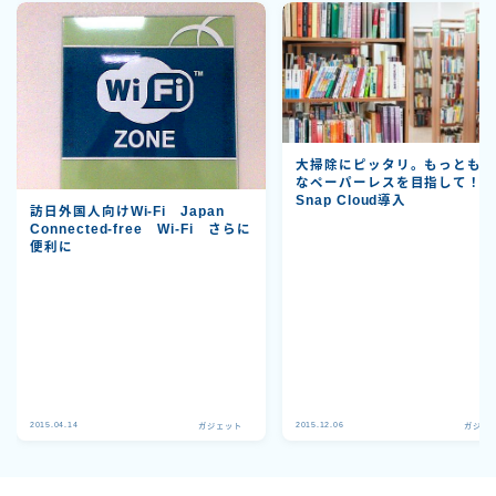
大掃除にピッタリ。もっとも
なペーパーレスを目指して！Sc
Snap Cloud導入
訪日外国人向けWi-Fi Japan
Connected-free Wi-Fi さらに
便利に
Follow Me
2015.04.14
2015.12.06
ガジェット
ガジェ