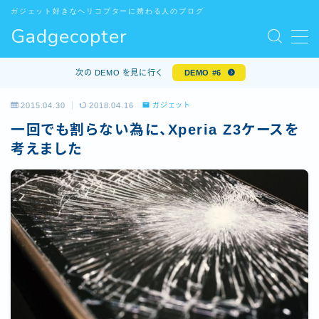
ガジェット好きなヘリコプターに携わる人のブログ
Gadgecopter
MENU
お問い合わせ
次の DEMO を見に行く
DEMO #6
サンプルページ
デモプリセット記事 #5
2015.04.30
2018.04.16
ガジェット
デモプリセット記事 Part10
一回でも割らない為に、Xperia Z3ケースを
プライバシーポリシー
考えました
プライバシーポリシー
プロフィール
利用規約／特定商取引法に基づく表記
有料記事の決済完了ページ
特定商取引法に基づく表記
運営者情報