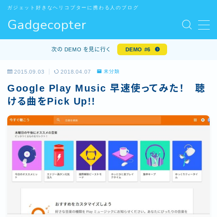
ガジェット好きなヘリコプターに携わる人のブログ
Gadgecopter
MENU
お問い合わせ
次の DEMO を見に行く
DEMO #6
サンプルページ
デモプリセット記事 #5
2015.09.03
2018.04.07
未分類
デモプリセット記事 Part10
Google Play Music 早速使ってみた！ 聴
プライバシーポリシー
ける曲をPick Up!!
プライバシーポリシー
プロフィール
利用規約／特定商取引法に基づく表記
有料記事の決済完了ページ
特定商取引法に基づく表記
運営者情報