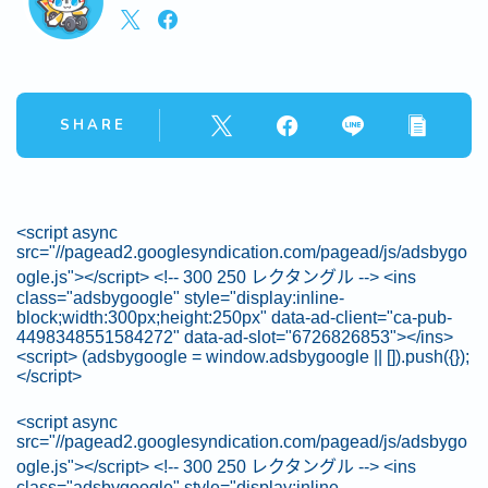
SHARE
<script async
src="//pagead2.googlesyndication.com/pagead/js/adsbygo
ogle.js"></script> <!-- 300 250 レクタングル --> <ins
class="adsbygoogle" style="display:inline-
block;width:300px;height:250px" data-ad-client="ca-pub-
4498348551584272" data-ad-slot="6726826853"></ins>
<script> (adsbygoogle = window.adsbygoogle || []).push({});
</script>
<script async
src="//pagead2.googlesyndication.com/pagead/js/adsbygo
ogle.js"></script> <!-- 300 250 レクタングル --> <ins
class="adsbygoogle" style="display:inline-