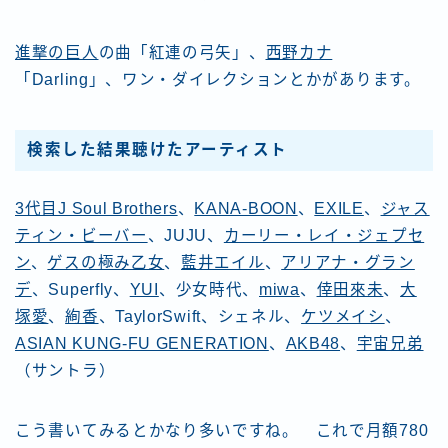
進撃の巨人
の曲「紅連の弓矢」、
西野カナ
「Darling」、ワン・ダイレクションとかがあります。
検索した結果聴けたアーティスト
3代目J Soul Brothers
、
KANA-BOON
、
EXILE
、
ジャス
ティン・ビーバー
、JUJU、
カーリー・レイ・ジェプセ
ン
、
ゲスの極み乙女
、
藍井エイル
、
アリアナ・グラン
デ
、Superfly、
YUI
、少女時代、
miwa
、
倖田來未
、
大
塚愛
、
絢香
、TaylorSwift、シェネル、
ケツメイシ
、
ASIAN KUNG-FU GENERATION
、
AKB48
、
宇宙兄弟
（サントラ）
こう書いてみるとかなり多いですね。 これで月額780