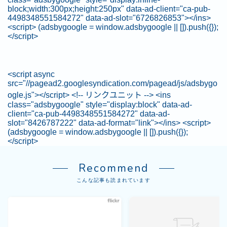
block;width:300px;height:250px" data-ad-client="ca-pub-
4498348551584272" data-ad-slot="6726826853"></ins>
<script> (adsbygoogle = window.adsbygoogle || []).push({});
</script>
<script async
src="//pagead2.googlesyndication.com/pagead/js/adsbygo
ogle.js"></script> <!-- リンクユニット --> <ins
class="adsbygoogle" style="display:block" data-ad-
client="ca-pub-4498348551584272" data-ad-
slot="8426787222" data-ad-format="link"></ins> <script>
(adsbygoogle = window.adsbygoogle || []).push({});
</script>
Recommend
こんな記事も読まれています