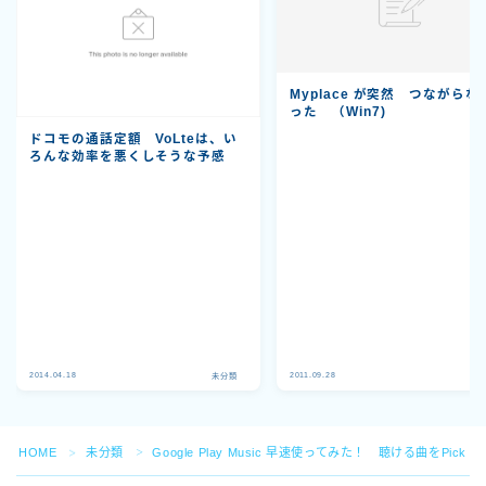
Myplace が突然 つながらな
った （Win7)
ドコモの通話定額 VoLteは、い
ろんな効率を悪くしそうな予感
Follow Me
2014.04.18
2011.09.28
未分類
未
HOME
未分類
Google Play Music 早速使ってみた！ 聴ける曲をPick Up
＞
＞