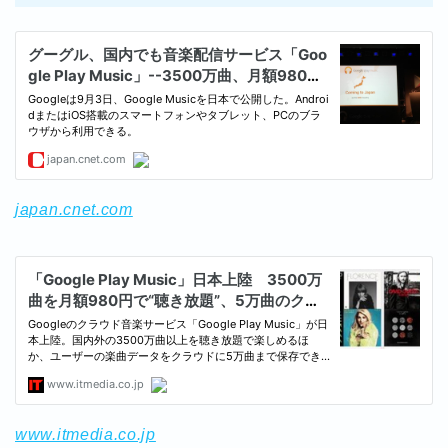
japan.cnet.com
www.itmedia.co.jp