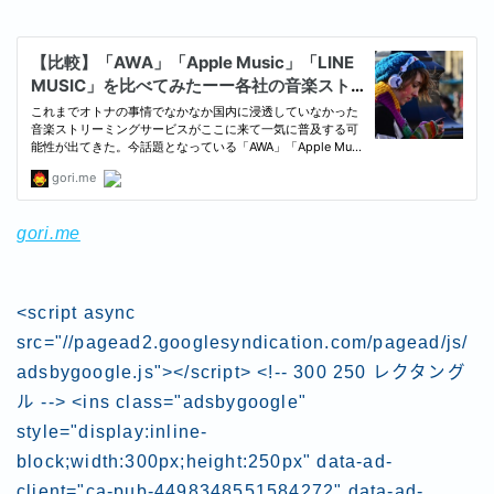
gori.me
<script async
src="//pagead2.googlesyndication.com/pagead/js/
adsbygoogle.js"></script> <!-- 300 250 レクタング
ル --> <ins class="adsbygoogle"
style="display:inline-
block;width:300px;height:250px" data-ad-
client="ca-pub-4498348551584272" data-ad-