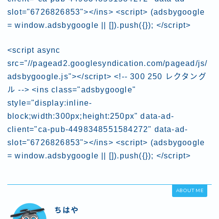
slot="6726826853"></ins> <script> (adsbygoogle
= window.adsbygoogle || []).push({}); </script>
<script async
src="//pagead2.googlesyndication.com/pagead/js/
adsbygoogle.js"></script> <!-- 300 250 レクタング
ル --> <ins class="adsbygoogle"
style="display:inline-
block;width:300px;height:250px" data-ad-
client="ca-pub-4498348551584272" data-ad-
slot="6726826853"></ins> <script> (adsbygoogle
= window.adsbygoogle || []).push({}); </script>
ABOUT ME
ちはや