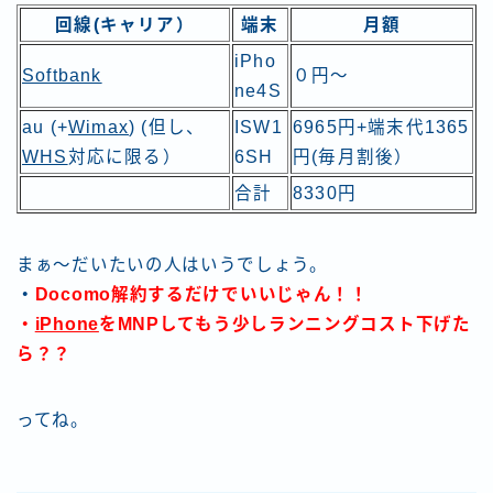
回線(キャリア）
端末
月額
iPho
Softbank
０円〜
ne4S
au (+
Wimax
) (但し、
ISW1
6965円+端末代1365
WHS
対応に限る）
6SH
円(毎月割後）
合計
8330円
まぁ〜だいたいの人はいうでしょう。
・
Docomo解約するだけでいいじゃん！！
・
iPhone
をMNPしてもう少しランニングコスト下げた
ら？？
ってね。