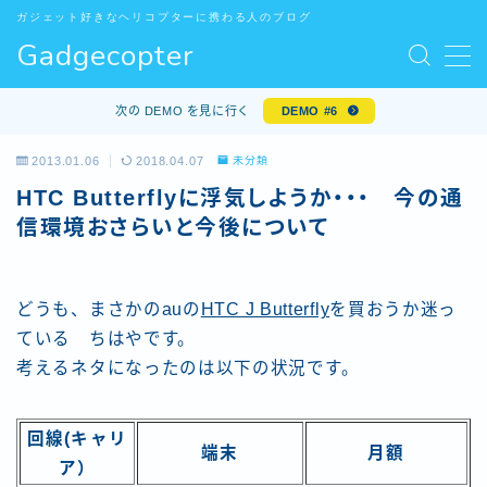
ガジェット好きなヘリコプターに携わる人のブログ
Gadgecopter
MENU
お問い合わせ
次の DEMO を見に行く
DEMO #6
サンプルページ
デモプリセット記事 #5
2013.01.06
2018.04.07
未分類
デモプリセット記事 Part10
HTC Butterflyに浮気しようか・・・ 今の通
プライバシーポリシー
信環境おさらいと今後について
プライバシーポリシー
プロフィール
利用規約／特定商取引法に基づく表記
どうも、まさかのauの
HTC J Butterfly
を買おうか迷っ
有料記事の決済完了ページ
ている ちはやです。
特定商取引法に基づく表記
考えるネタになったのは以下の状況です。
運営者情報
回線(キャリ
端末
月額
ア）