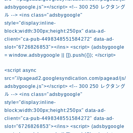
adsbygoogle.js"></script> <!-- 300 250 レクタング
ル --> <ins class="adsbygoogle"
style="display:inline-
block;width:300px;height:250px" data-ad-
client="ca-pub-4498348551584272" data-ad-
slot="6726826853"></ins> <script> (adsbygoogle
= window.adsbygoogle || []).push({}); </script>
<script async
src="//pagead2.googlesyndication.com/pagead/js/
adsbygoogle.js"></script> <!-- 300 250 レクタング
ル --> <ins class="adsbygoogle"
style="display:inline-
block;width:300px;height:250px" data-ad-
client="ca-pub-4498348551584272" data-ad-
slot="6726826853"></ins> <script> (adsbygoogle