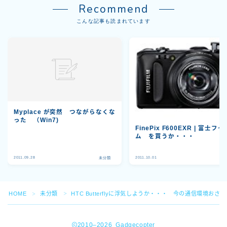
Recommend
こんな記事も読まれています
Myplace が突然 つながらなくな
った （Win7)
FinePix F600EXR | 富士フイ
ム を買うか・・・
Follow Me
2011.09.28
2011.10.01
未分類
未
HOME
未分類
HTC Butterflyに浮気しようか・・・ 今の通信環境お
＞
＞
2010–2026 Gadgecopter