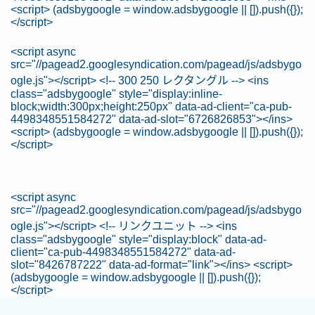
<script> (adsbygoogle = window.adsbygoogle || []).push({});
</script>
<script async
src="//pagead2.googlesyndication.com/pagead/js/adsbygo
ogle.js"></script> <!-- 300 250 レクタングル --> <ins
class="adsbygoogle" style="display:inline-
block;width:300px;height:250px" data-ad-client="ca-pub-
4498348551584272" data-ad-slot="6726826853"></ins>
<script> (adsbygoogle = window.adsbygoogle || []).push({});
</script>
<script async
src="//pagead2.googlesyndication.com/pagead/js/adsbygo
ogle.js"></script> <!-- リンクユニット --> <ins
class="adsbygoogle" style="display:block" data-ad-
client="ca-pub-4498348551584272" data-ad-
slot="8426787222" data-ad-format="link"></ins> <script>
(adsbygoogle = window.adsbygoogle || []).push({});
</script>