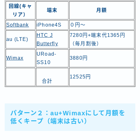
回線(キャ
端末
月額
リア）
Softbank
iPhone4S
０円〜
HTC J
7280円+端末代1365円
au (LTE)
Butterfly
（毎月割後）
URoad-
Wimax
3880円
SS10
12525円
合計
パターン２：au+
Wimax
にして月額を
低くキープ（端末は古い）