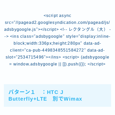
<script async
src="//pagead2.googlesyndication.com/pagead/js/
adsbygoogle.js"></script> <!-- レクタングル（大） -
-> <ins class="adsbygoogle" style="display:inline-
block;width:336px;height:280px" data-ad-
client="ca-pub-4498348551584272" data-ad-
slot="2534715496"></ins> <script> (adsbygoogle
= window.adsbygoogle || []).push({}); </script>
パターン１ ：
HTC J
Butterfly
+LTE 別で
Wimax