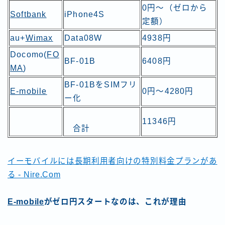
0円〜（ゼロから
Softbank
iPhone4S
定額）
au+
Wimax
Data08W
4938円
Docomo(
FO
BF-01B
6408円
MA
)
BF-01BをSIMフリ
E-mobile
0円〜4280円
ー化
11346円
合計
イーモバイルには長期利用者向けの特別料金プランがあ
る - Nire.Com
E-mobile
がゼロ円スタートなのは、これが理由