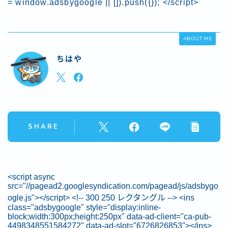
= window.adsbygoogle || []).push({}); </script>
ABOUT ME
ちはや
SHARE
<script async
src="//pagead2.googlesyndication.com/pagead/js/adsbygo
ogle.js"></script> <!-- 300 250 レクタングル --> <ins
class="adsbygoogle" style="display:inline-
block;width:300px;height:250px" data-ad-client="ca-pub-
4498348551584272" data-ad-slot="6726826853"></ins>