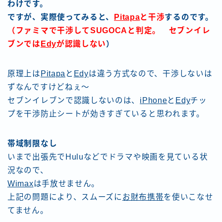
わけです。
ですが、実際使ってみると、
Pitapa
と干渉
するのです。
（ファミマで干渉してSUGOCAと判定。 セブンイレ
ブンでは
Edy
が認識しない
）
原理上は
Pitapa
と
Edy
は違う方式なので、干渉しないは
ずなんですけどねぇ〜
セブンイレブンで認識しないのは、
iPhone
と
Edy
チッ
プを干渉防止シートが効きすぎていると思われます。
帯域制限なし
いまで出張先でHuluなどでドラマや映画を見ている状
況なので、
Wimax
は手放せません。
上記の問題により、スムーズに
お財布携帯
を使いこなせ
てません。