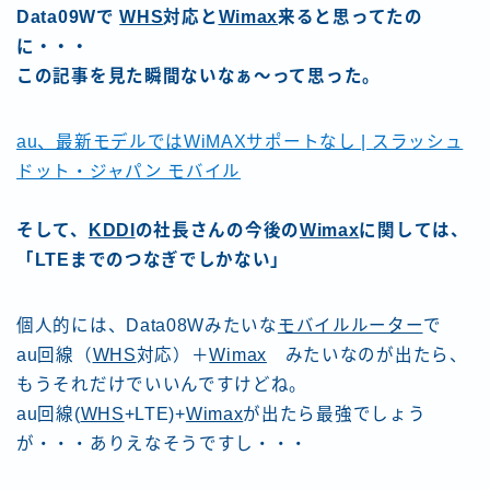
Data09Wで
WHS
対応と
Wimax
来ると思ってたの
に・・・
この記事を見た瞬間ないなぁ〜って思った。
au、最新モデルではWiMAXサポートなし | スラッシュ
ドット・ジャパン モバイル
そして、
KDDI
の社長さんの今後の
Wimax
に関しては、
「LTEまでのつなぎでしかない」
個人的には、Data08Wみたいな
モバイルルーター
で
au回線（
WHS
対応）＋
Wimax
みたいなのが出たら、
もうそれだけでいいんですけどね。
au回線(
WHS
+LTE)+
Wimax
が出たら最強でしょう
が・・・ありえなそうですし・・・