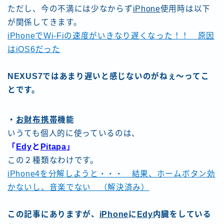
ただし、今の不満には少なからず
iPhone
使用時は以下
が関係してきます。
iPhoneでWi-Fiの速度がいきなり遅くなった！！ 原因
はiOS6だった
NEXUS7ではあまり遅いと感じないのがねぇ〜ってこ
とです。
・
お財布携帯
機能
いうても個人的に使っているのは、
「
Edy
と
Pitapa
」
この２種類なわけです。
iPhone4を分解しようと・・・ 結果、ホームボタン効
かないし、音楽でない （解決済み）
この記事にありますが、
iPhone
に
Edy
内臓をしている