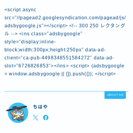
<script async
src="//pagead2.googlesyndication.com/pagead/js/
adsbygoogle.js"></script> <!-- 300 250 レクタング
ル --> <ins class="adsbygoogle"
style="display:inline-
block;width:300px;height:250px" data-ad-
client="ca-pub-4498348551584272" data-ad-
slot="6726826853"></ins> <script> (adsbygoogle
= window.adsbygoogle || []).push({}); </script>
ABOUT ME
ちはや