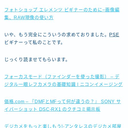
フォトショップ エレメンツ ビギナーのために−画像編
集、RAW現像の使い方
いや、もう完全にこういうの求めておりました。
PSE
ビギナーって私のことです。
じっくり読ませてもらいます。
フォーカスモード（ファインダーを使った撮影） – デ
ジタル一眼レフカメラの基礎知識 | ニコンイメージング
価格.com – 『DMFとMFって何が違うの？』 SONY サ
イバーショット DSC-RX1 のクチコミ掲示板
デジカメをもっと楽しもう!-アンタレスのデジカメ部屋