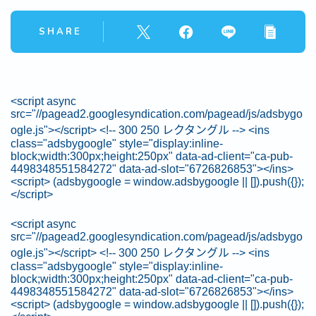
SHARE
<script async
src="//pagead2.googlesyndication.com/pagead/js/adsbygo
ogle.js"></script> <!-- 300 250 レクタングル --> <ins
class="adsbygoogle" style="display:inline-
block;width:300px;height:250px" data-ad-client="ca-pub-
4498348551584272" data-ad-slot="6726826853"></ins>
<script> (adsbygoogle = window.adsbygoogle || []).push({});
</script>
<script async
src="//pagead2.googlesyndication.com/pagead/js/adsbygo
ogle.js"></script> <!-- 300 250 レクタングル --> <ins
class="adsbygoogle" style="display:inline-
block;width:300px;height:250px" data-ad-client="ca-pub-
4498348551584272" data-ad-slot="6726826853"></ins>
<script> (adsbygoogle = window.adsbygoogle || []).push({});