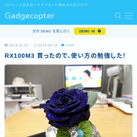
ガジェット好きなヘリコプターに携わる人のブログ
Gadgecopter
MENU
お問い合わせ
次の DEMO を見に行く
DEMO #6
サンプルページ
デモプリセット記事 #5
2014.10.24
2019.08.19
rx100
デモプリセット記事 Part10
RX100M3 買ったので、使い方の勉強した！
プライバシーポリシー
プライバシーポリシー
プロフィール
利用規約／特定商取引法に基づく表記
有料記事の決済完了ページ
特定商取引法に基づく表記
運営者情報