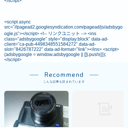
</script>
<script async
src="//pagead2.googlesyndication.com/pagead/js/adsbygo
ogle.js"></script> <!-- リンクユニット --> <ins
class="adsbygoogle" style="display:block" data-ad-
client="ca-pub-4498348551584272" data-ad-
slot="8426787222" data-ad-format="link"></ins> <script>
(adsbygoogle = window.adsbygoogle || []).push({});
</script>
Recommend
こんな記事も読まれています