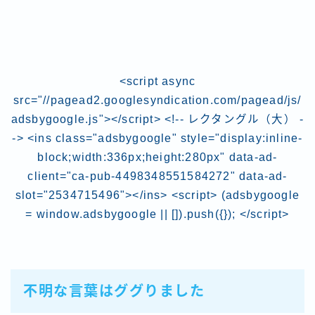
<script async
src="//pagead2.googlesyndication.com/pagead/js/
adsbygoogle.js"></script> <!-- レクタングル（大） -
-> <ins class="adsbygoogle" style="display:inline-
block;width:336px;height:280px" data-ad-
client="ca-pub-4498348551584272" data-ad-
slot="2534715496"></ins> <script> (adsbygoogle
= window.adsbygoogle || []).push({}); </script>
不明な言葉はググりました