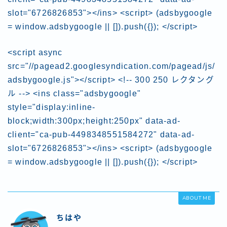
slot="6726826853"></ins> <script> (adsbygoogle
= window.adsbygoogle || []).push({}); </script>
<script async
src="//pagead2.googlesyndication.com/pagead/js/
adsbygoogle.js"></script> <!-- 300 250 レクタング
ル --> <ins class="adsbygoogle"
style="display:inline-
block;width:300px;height:250px" data-ad-
client="ca-pub-4498348551584272" data-ad-
slot="6726826853"></ins> <script> (adsbygoogle
= window.adsbygoogle || []).push({}); </script>
ABOUT ME
ちはや