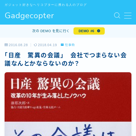
ガジェット好きなヘリコプターに携わる人のブログ
Gadgecopter
MENU
お問い合わせ
次の DEMO を見に行く
DEMO #6
サンプルページ
デモプリセット記事 #5
2016.08.28
2018.04.19
仕事術
デモプリセット記事 Part10
「日産 驚異の会議」 会社でつまらない会
プライバシーポリシー
議なんとかならないのか？
プライバシーポリシー
プロフィール
利用規約／特定商取引法に基づく表記
有料記事の決済完了ページ
特定商取引法に基づく表記
運営者情報