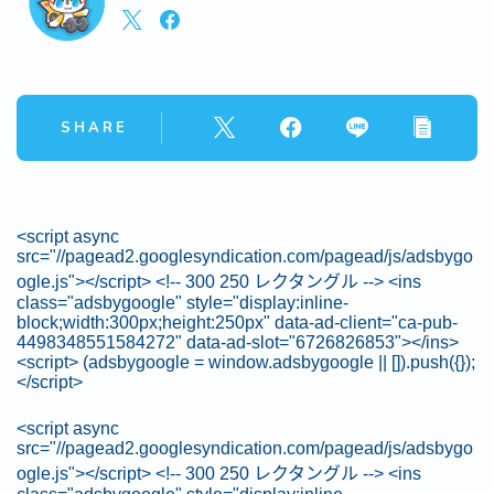
SHARE
<script async
src="//pagead2.googlesyndication.com/pagead/js/adsbygo
ogle.js"></script> <!-- 300 250 レクタングル --> <ins
class="adsbygoogle" style="display:inline-
block;width:300px;height:250px" data-ad-client="ca-pub-
4498348551584272" data-ad-slot="6726826853"></ins>
<script> (adsbygoogle = window.adsbygoogle || []).push({});
</script>
<script async
src="//pagead2.googlesyndication.com/pagead/js/adsbygo
ogle.js"></script> <!-- 300 250 レクタングル --> <ins