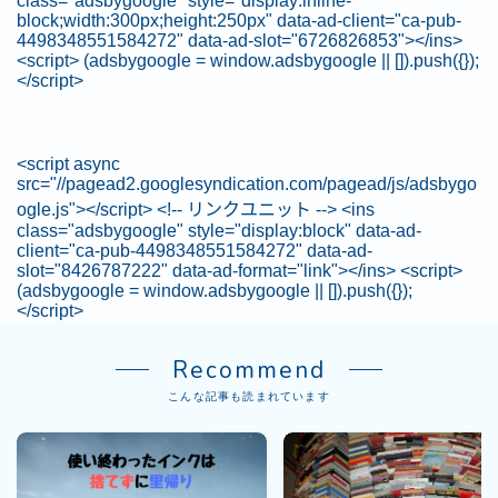
class="adsbygoogle" style="display:inline-
block;width:300px;height:250px" data-ad-client="ca-pub-
4498348551584272" data-ad-slot="6726826853"></ins>
<script> (adsbygoogle = window.adsbygoogle || []).push({});
</script>
<script async
src="//pagead2.googlesyndication.com/pagead/js/adsbygo
ogle.js"></script> <!-- リンクユニット --> <ins
class="adsbygoogle" style="display:block" data-ad-
client="ca-pub-4498348551584272" data-ad-
slot="8426787222" data-ad-format="link"></ins> <script>
(adsbygoogle = window.adsbygoogle || []).push({});
</script>
Recommend
こんな記事も読まれています