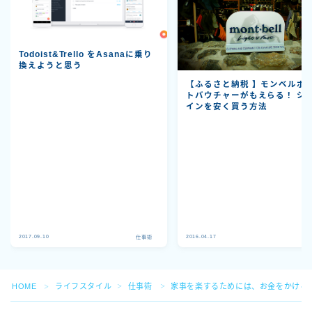
Todoist&Trello をAsanaに乗り
換えようと思う
【ふるさと納税 】モンベルポ
トバウチャーがもえらる！ ジ
インを安く買う方法
Follow Me
2017.09.10
2016.04.17
仕事術
仕
HOME
ライフスタイル
仕事術
家事を楽するためには、お金をかける
＞
＞
＞