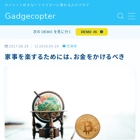
ガジェット好きなヘリコプターに携わる人のブログ
Gadgecopter
MENU
お問い合わせ
次の DEMO を見に行く
DEMO #6
サンプルページ
デモプリセット記事 #5
2017.08.26
2018.04.19
仕事術
デモプリセット記事 Part10
家事を楽するためには、お金をかけるべき
プライバシーポリシー
プライバシーポリシー
プロフィール
利用規約／特定商取引法に基づく表記
有料記事の決済完了ページ
特定商取引法に基づく表記
運営者情報