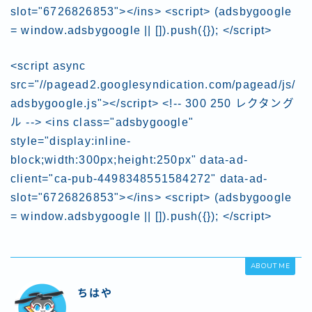
slot="6726826853"></ins> <script> (adsbygoogle
= window.adsbygoogle || []).push({}); </script>
<script async
src="//pagead2.googlesyndication.com/pagead/js/
adsbygoogle.js"></script> <!-- 300 250 レクタング
ル --> <ins class="adsbygoogle"
style="display:inline-
block;width:300px;height:250px" data-ad-
client="ca-pub-4498348551584272" data-ad-
slot="6726826853"></ins> <script> (adsbygoogle
= window.adsbygoogle || []).push({}); </script>
ABOUT ME
ちはや