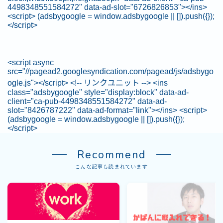
4498348551584272" data-ad-slot="6726826853"></ins>
<script> (adsbygoogle = window.adsbygoogle || []).push({});
</script>
<script async
src="//pagead2.googlesyndication.com/pagead/js/adsbygo
ogle.js"></script> <!-- リンクユニット --> <ins
class="adsbygoogle" style="display:block" data-ad-
client="ca-pub-4498348551584272" data-ad-
slot="8426787222" data-ad-format="link"></ins> <script>
(adsbygoogle = window.adsbygoogle || []).push({});
</script>
Recommend
こんな記事も読まれています