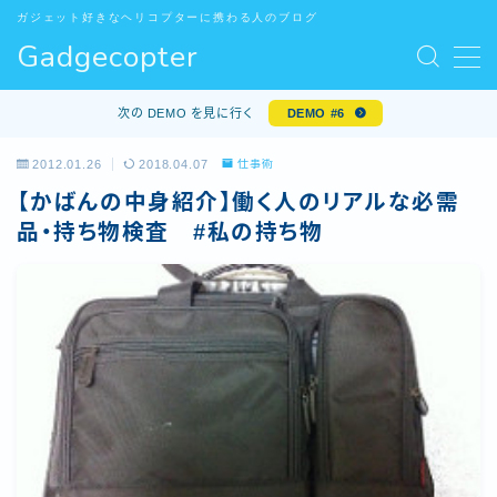
ガジェット好きなヘリコプターに携わる人のブログ
Gadgecopter
MENU
お問い合わせ
次の DEMO を見に行く
DEMO #6
サンプルページ
デモプリセット記事 #5
2012.01.26
2018.04.07
仕事術
デモプリセット記事 Part10
【かばんの中身紹介】働く人のリアルな必需
プライバシーポリシー
品・持ち物検査 #私の持ち物
プライバシーポリシー
プロフィール
利用規約／特定商取引法に基づく表記
有料記事の決済完了ページ
特定商取引法に基づく表記
運営者情報