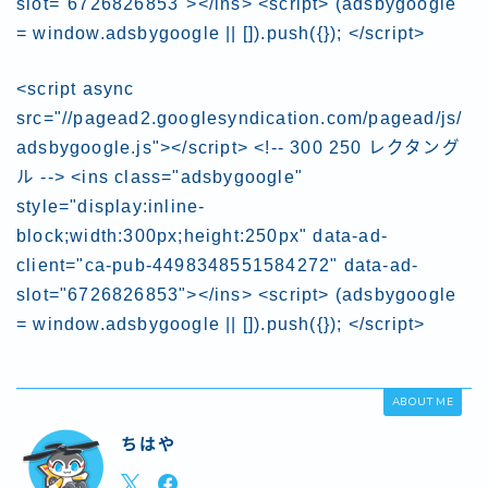
slot="6726826853"></ins> <script> (adsbygoogle
= window.adsbygoogle || []).push({}); </script>
<script async
src="//pagead2.googlesyndication.com/pagead/js/
adsbygoogle.js"></script> <!-- 300 250 レクタング
ル --> <ins class="adsbygoogle"
style="display:inline-
block;width:300px;height:250px" data-ad-
client="ca-pub-4498348551584272" data-ad-
slot="6726826853"></ins> <script> (adsbygoogle
= window.adsbygoogle || []).push({}); </script>
ABOUT ME
ちはや