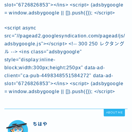
slot="6726826853"></ins> <script> (adsbygoogle
= window.adsbygoogle || []).push({}); </script>
<script async
src="//pagead2.googlesyndication.com/pagead/js/
adsbygoogle.js"></script> <!-- 300 250 レクタング
ル --> <ins class="adsbygoogle"
style="display:inline-
block;width:300px;height:250px" data-ad-
client="ca-pub-4498348551584272" data-ad-
slot="6726826853"></ins> <script> (adsbygoogle
= window.adsbygoogle || []).push({}); </script>
ABOUT ME
ちはや