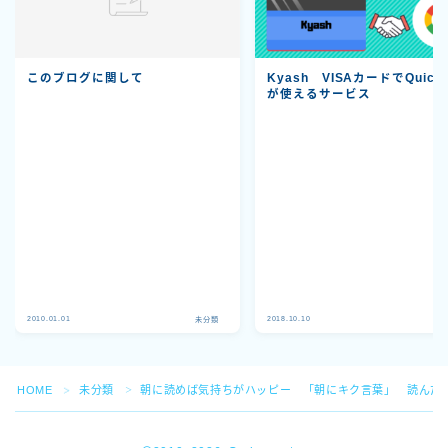
このブログに関して
Kyash VISAカードでQuick
が使えるサービス
Follow Me
2010.01.01
2018.10.10
未分類
未
HOME
未分類
朝に読めば気持ちがハッピー 「朝にキク言葉」 読んだ
＞
＞