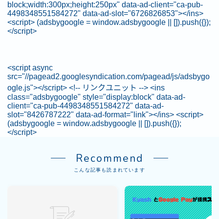
block;width:300px;height:250px" data-ad-client="ca-pub-
4498348551584272" data-ad-slot="6726826853"></ins>
<script> (adsbygoogle = window.adsbygoogle || []).push({});
</script>
<script async
src="//pagead2.googlesyndication.com/pagead/js/adsbygo
ogle.js"></script> <!-- リンクユニット --> <ins
class="adsbygoogle" style="display:block" data-ad-
client="ca-pub-4498348551584272" data-ad-
slot="8426787222" data-ad-format="link"></ins> <script>
(adsbygoogle = window.adsbygoogle || []).push({});
</script>
Recommend
こんな記事も読まれています