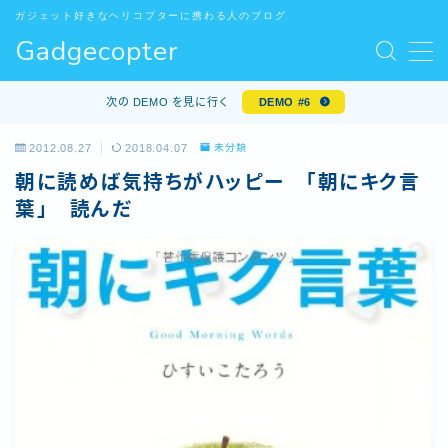
ガジェット好きなヘリコプターに携わる人のブログ
Gadgecopter
MENU
お問い合わせ
次の DEMO を見に行く
DEMO #6
サンプルページ
デモプリセット記事 #5
2012.08.27
2018.04.07
未分類
デモプリセット記事 Part10
朝に読めば気持ちがハッピー 「朝にキク言
プライバシーポリシー
葉」 読んだ
プライバシーポリシー
プロフィール
利用規約／特定商取引法に基づく表記
有料記事の決済完了ページ
特定商取引法に基づく表記
運営者情報