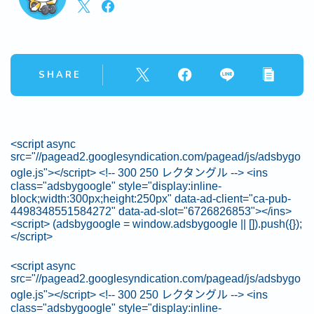
SHARE
<script async
src="//pagead2.googlesyndication.com/pagead/js/adsbygo
ogle.js"></script> <!-- 300 250 レクタングル --> <ins
class="adsbygoogle" style="display:inline-
block;width:300px;height:250px" data-ad-client="ca-pub-
4498348551584272" data-ad-slot="6726826853"></ins>
<script> (adsbygoogle = window.adsbygoogle || []).push({});
</script>
<script async
src="//pagead2.googlesyndication.com/pagead/js/adsbygo
ogle.js"></script> <!-- 300 250 レクタングル --> <ins
class="adsbygoogle" style="display:inline-