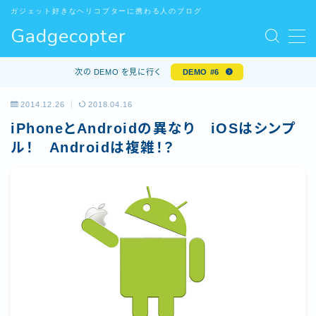
ガジェット好きなヘリコプターに携わる人のブログ
Gadgecopter
MENU
お問い合わせ
次の DEMO を見に行く
DEMO #6
サンプルページ
デモプリセット記事 #5
2014.12.26
2018.04.16
デモプリセット記事 Part10
iPhoneとAndroidの異なり iOSはシンプ
プライバシーポリシー
ル！ Androidは複雑！？
プライバシーポリシー
プロフィール
利用規約／特定商取引法に基づく表記
有料記事の決済完了ページ
特定商取引法に基づく表記
運営者情報