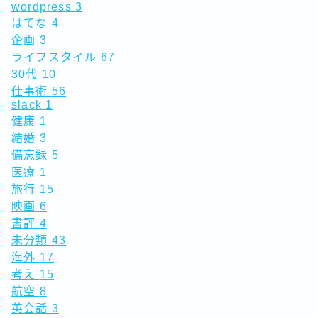
wordpress
3
はてな
4
企画
3
ライフスタイル
67
30代
10
仕事術
56
slack
1
健康
1
結婚
3
備忘録
5
医療
1
旅行
15
映画
6
書評
4
未分類
43
海外
17
考え
15
航空
8
英会話
3