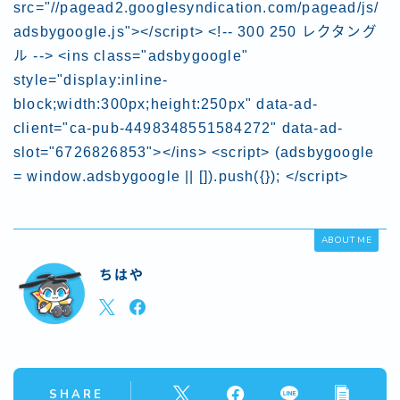
src="//pagead2.googlesyndication.com/pagead/js/
adsbygoogle.js"></script> <!-- 300 250 レクタング
ル --> <ins class="adsbygoogle"
style="display:inline-
block;width:300px;height:250px" data-ad-
client="ca-pub-4498348551584272" data-ad-
slot="6726826853"></ins> <script> (adsbygoogle
= window.adsbygoogle || []).push({}); </script>
ABOUT ME
ちはや
SHARE