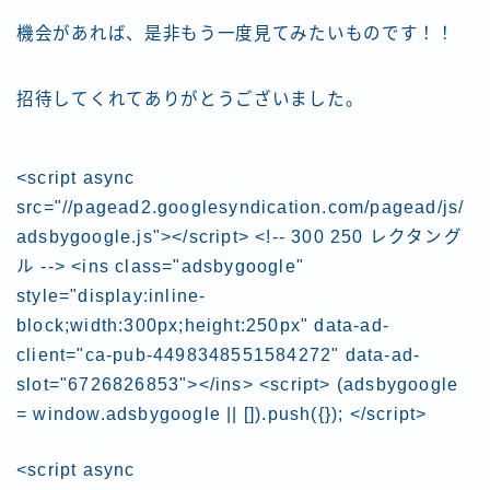
機会があれば、是非もう一度見てみたいものです！！
招待してくれてありがとうございました。
<script async
src="//pagead2.googlesyndication.com/pagead/js/
adsbygoogle.js"></script> <!-- 300 250 レクタング
ル --> <ins class="adsbygoogle"
style="display:inline-
block;width:300px;height:250px" data-ad-
client="ca-pub-4498348551584272" data-ad-
slot="6726826853"></ins> <script> (adsbygoogle
= window.adsbygoogle || []).push({}); </script>
<script async