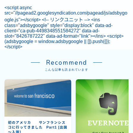
<script async
src="//pagead2.googlesyndication.com/pagead/js/adsbygo
ogle.js"></script> <!-- リンクユニット --> <ins
class="adsbygoogle" style="display:block" data-ad-
client="ca-pub-4498348551584272" data-ad-
slot="8426787222" data-ad-format="link"></ins> <script>
(adsbygoogle = window.adsbygoogle || []).push({});
</script>
Recommend
こんな記事も読まれています
初のアメリカ サンフランシス
コに行ってきました Part1 [出国
～入国]