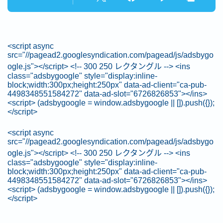
<script async
src="//pagead2.googlesyndication.com/pagead/js/adsbygo
ogle.js"></script> <!-- 300 250 レクタングル --> <ins
class="adsbygoogle" style="display:inline-
block;width:300px;height:250px" data-ad-client="ca-pub-
4498348551584272" data-ad-slot="6726826853"></ins>
<script> (adsbygoogle = window.adsbygoogle || []).push({});
</script>
<script async
src="//pagead2.googlesyndication.com/pagead/js/adsbygo
ogle.js"></script> <!-- 300 250 レクタングル --> <ins
class="adsbygoogle" style="display:inline-
block;width:300px;height:250px" data-ad-client="ca-pub-
4498348551584272" data-ad-slot="6726826853"></ins>
<script> (adsbygoogle = window.adsbygoogle || []).push({});
</script>