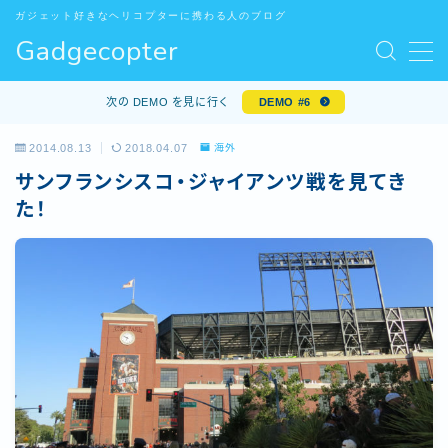
ガジェット好きなヘリコプターに携わる人のブログ
Gadgecopter
MENU
お問い合わせ
次の DEMO を見に行く
DEMO #6
サンプルページ
デモプリセット記事 #5
2014.08.13
2018.04.07
海外
デモプリセット記事 Part10
サンフランシスコ・ジャイアンツ戦を見てき
プライバシーポリシー
た！
プライバシーポリシー
プロフィール
利用規約／特定商取引法に基づく表記
有料記事の決済完了ページ
特定商取引法に基づく表記
運営者情報