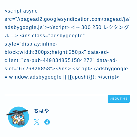
<script async
src="//pagead2.googlesyndication.com/pagead/js/
adsbygoogle.js"></script> <!-- 300 250 レクタング
ル --> <ins class="adsbygoogle"
style="display:inline-
block;width:300px;height:250px" data-ad-
client="ca-pub-4498348551584272" data-ad-
slot="6726826853"></ins> <script> (adsbygoogle
= window.adsbygoogle || []).push({}); </script>
ABOUT ME
ちはや