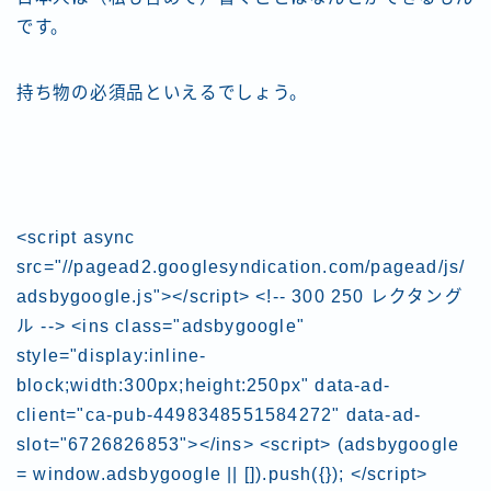
です。
持ち物の必須品といえるでしょう。
<script async
src="//pagead2.googlesyndication.com/pagead/js/
adsbygoogle.js"></script> <!-- 300 250 レクタング
ル --> <ins class="adsbygoogle"
style="display:inline-
block;width:300px;height:250px" data-ad-
client="ca-pub-4498348551584272" data-ad-
slot="6726826853"></ins> <script> (adsbygoogle
= window.adsbygoogle || []).push({}); </script>