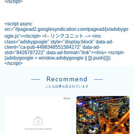
</script>
<script async
src="//pagead2.googlesyndication.com/pagead/js/adsbygo
ogle.js"></script> <!-- リンクユニット --> <ins
class="adsbygoogle" style="display:block" data-ad-
client="ca-pub-4498348551584272" data-ad-
slot="8426787222" data-ad-format="link"></ins> <script>
(adsbygoogle = window.adsbygoogle || []).push({});
</script>
Recommend
こんな記事も読まれています