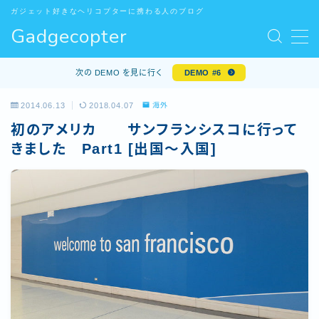
ガジェット好きなヘリコプターに携わる人のブログ
Gadgecopter
MENU
お問い合わせ
次の DEMO を見に行く
DEMO #6
サンプルページ
デモプリセット記事 #5
2014.06.13
2018.04.07
海外
デモプリセット記事 Part10
初のアメリカ サンフランシスコに行って
プライバシーポリシー
きました Part1 [出国～入国]
プライバシーポリシー
プロフィール
利用規約／特定商取引法に基づく表記
有料記事の決済完了ページ
特定商取引法に基づく表記
運営者情報