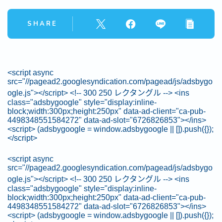
SHARE
<script async
src="//pagead2.googlesyndication.com/pagead/js/adsbygo
ogle.js"></script> <!-- 300 250 レクタングル --> <ins
class="adsbygoogle" style="display:inline-
block;width:300px;height:250px" data-ad-client="ca-pub-
4498348551584272" data-ad-slot="6726826853"></ins>
<script> (adsbygoogle = window.adsbygoogle || []).push({});
</script>
<script async
src="//pagead2.googlesyndication.com/pagead/js/adsbygo
ogle.js"></script> <!-- 300 250 レクタングル --> <ins
class="adsbygoogle" style="display:inline-
block;width:300px;height:250px" data-ad-client="ca-pub-
4498348551584272" data-ad-slot="6726826853"></ins>
<script> (adsbygoogle = window.adsbygoogle || []).push({});