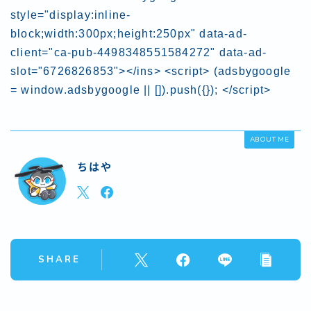
style="display:inline-
block;width:300px;height:250px" data-ad-
client="ca-pub-4498348551584272" data-ad-
slot="6726826853"></ins> <script> (adsbygoogle
= window.adsbygoogle || []).push({}); </script>
ABOUT ME
ちはや
SHARE