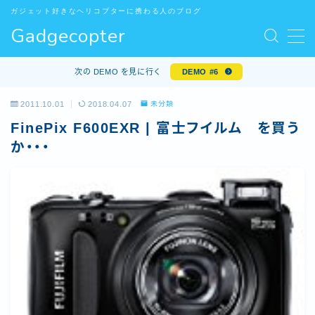
ガジェット好きなヘリコプターに携わる人のブログ
Gadgecopter
MENU
お問い合わせ
次の DEMO を見に行く
DEMO #6
サンプルページ
デモプリセット記事 #5
2011.10.01
2018.04.07
未分類
デモプリセット記事 Part10
FinePix F600EXR | 富士フイルム を買う
プライバシーポリシー
か・・・
プライバシーポリシー
プロフィール
利用規約／特定商取引法に基づく表記
有料記事の決済完了ページ
特定商取引法に基づく表記
運営者情報