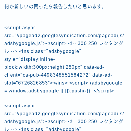
何か新しいの買ったら報告したいと思います。
<script async
src="//pagead2.googlesyndication.com/pagead/js/
adsbygoogle.js"></script> <!-- 300 250 レクタング
ル --> <ins class="adsbygoogle"
style="display:inline-
block;width:300px;height:250px" data-ad-
client="ca-pub-4498348551584272" data-ad-
slot="6726826853"></ins> <script> (adsbygoogle
= window.adsbygoogle || []).push({}); </script>
<script async
src="//pagead2.googlesyndication.com/pagead/js/
adsbygoogle.js"></script> <!-- 300 250 レクタング
ル --> <ins class="adsbygoogle"