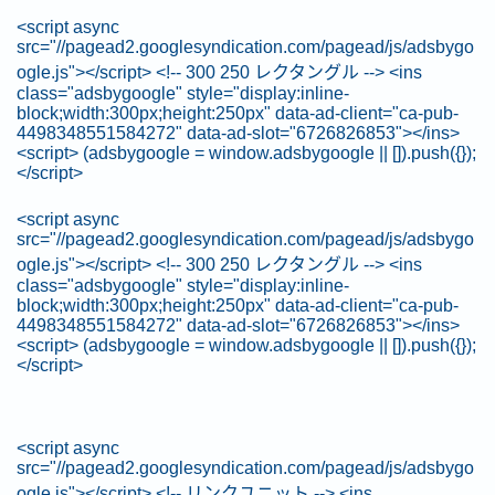
<script async
src="//pagead2.googlesyndication.com/pagead/js/adsbygo
ogle.js"></script> <!-- 300 250 レクタングル --> <ins
class="adsbygoogle" style="display:inline-
block;width:300px;height:250px" data-ad-client="ca-pub-
4498348551584272" data-ad-slot="6726826853"></ins>
<script> (adsbygoogle = window.adsbygoogle || []).push({});
</script>
<script async
src="//pagead2.googlesyndication.com/pagead/js/adsbygo
ogle.js"></script> <!-- 300 250 レクタングル --> <ins
class="adsbygoogle" style="display:inline-
block;width:300px;height:250px" data-ad-client="ca-pub-
4498348551584272" data-ad-slot="6726826853"></ins>
<script> (adsbygoogle = window.adsbygoogle || []).push({});
</script>
<script async
src="//pagead2.googlesyndication.com/pagead/js/adsbygo
ogle.js"></script> <!-- リンクユニット --> <ins